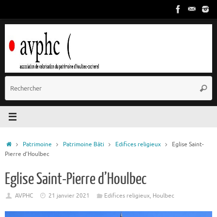
Passer
au
contenu
R
Reche
p
:
Accueil
Patrimoine
Patrimoine Bâti
Edifices religieux
Eglise Saint-
Pierre d’Houlbec
Eglise Saint-Pierre d’Houlbec
AVPHC
21 janvier 2021
Edifices religieux
,
Houlbec