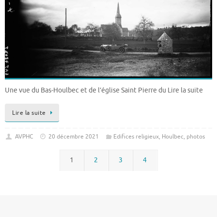
Une vue du Bas-Houlbec et de l’église Saint Pierre du Lire la suite
Lire la suite
AVPHC
20 décembre 2021
Edifices religieux
,
Houlbec
,
photos
1
2
3
4