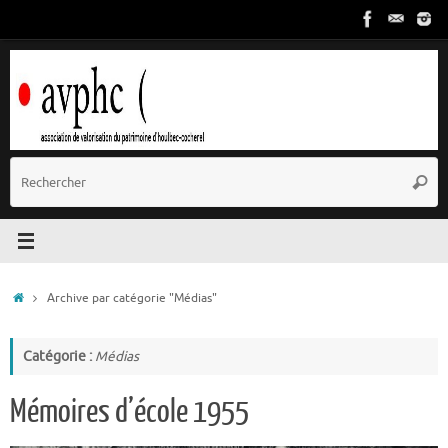
Passer
au
contenu
R
Reche
p
:
Accueil
Archive par catégorie "Médias"
Catégorie :
Médias
Mémoires d’école 1955