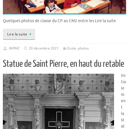
Quelques photos de classe du CP au CM2 entre les Lire la suite
Lire la suite
AVPHC
20 décembre 2021
Ecole
,
photos
Statue de Saint Pierre, en haut du retable
Ini
tia
le
m
en
t
la
st
at