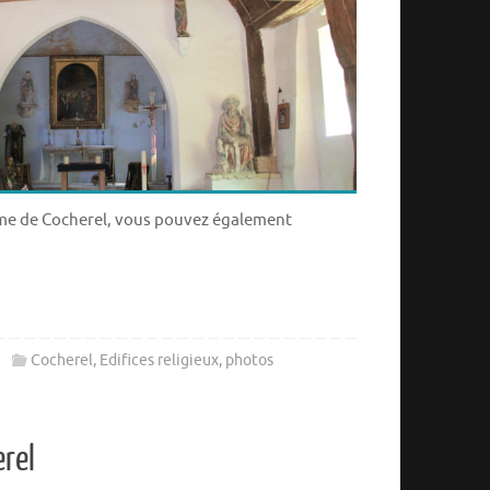
ame de Cocherel, vous pouvez également
Cocherel
,
Edifices religieux
,
photos
erel