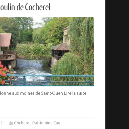
moulin de Cocherel
 donne aux moines de Saint-Ouen Lire la suite
021
Cocherel
,
Patrimoine Eau