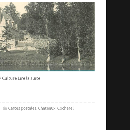
 Culture Lire la suite
Cartes postales
,
Chateaux
,
Cocherel