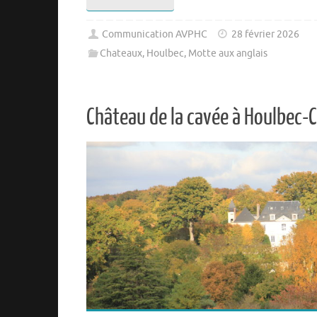
Communication AVPHC
28 février 2026
Chateaux
,
Houlbec
,
Motte aux anglais
Château de la cavée à Houlbec-