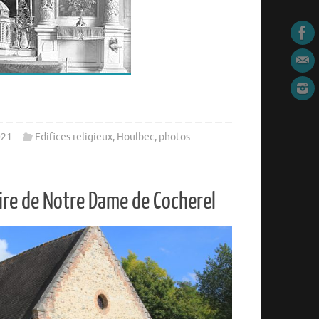
021
Edifices religieux
,
Houlbec
,
photos
ire de Notre Dame de Cocherel