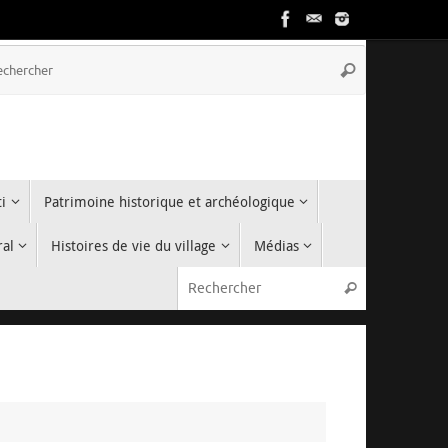
Recherche
Rechercher
pour
:
i
Patrimoine historique et archéologique
ral
Histoires de vie du village
Médias
Recherche p
Rechercher