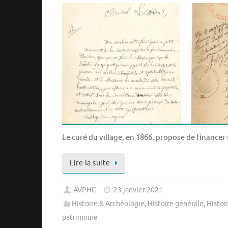
Le curé du village, en 1866, propose de financer 
Lire la suite
AVPHC
23 janvier 2021
Histoire & Archéologie
,
Histoire générale
,
Histoi
patrimoine