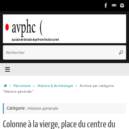
Passer
au
contenu
R
Reche
p
:
Accueil
Patrimoine
Histoire & Archéologie
Archive par catégorie
"Histoire générale"
Catégorie :
Histoire générale
Colonne à la vierge, place du centre du