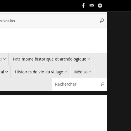
Recherche
Rechercher
pour
:
i
Patrimoine historique et archéologique
ral
Histoires de vie du village
Médias
Recherche p
Rechercher