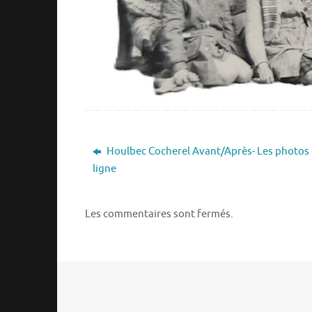
Houlbec Cocherel Avant/Après- Les photos d
ligne
Les commentaires sont fermés.