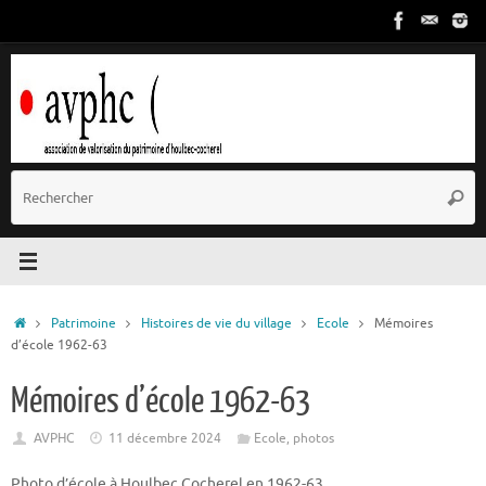
Passer
au
contenu
R
Reche
p
:
Accueil
Patrimoine
Histoires de vie du village
Ecole
Mémoires
d’école 1962-63
Mémoires d’école 1962-63
AVPHC
11 décembre 2024
Ecole
,
photos
Photo d’école à Houlbec Cocherel en 1962-63.