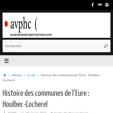
Passer
au
contenu
R
Reche
p
:
Accueil
Médias
Ecrits
Histoire des communes de l’Eure : Houlbec-
Cocherel
Histoire des communes de l’Eure :
Houlbec-Cocherel