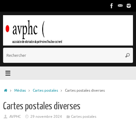
Passer
au
contenu
R
Reche
p
:
Accueil
Médias
Cartes postales
Cartes postales diverses
Cartes postales diverses
AVPHC
29 novembre 2024
Cartes postales