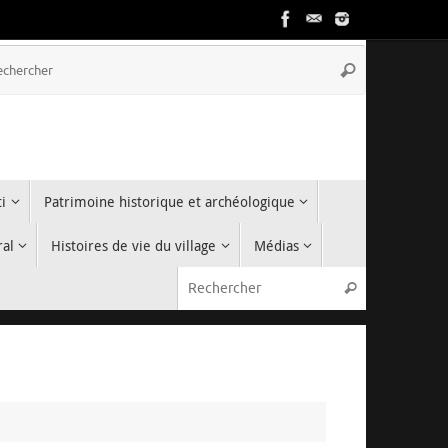
Recherche
Rechercher
pour
:
i
Patrimoine historique et archéologique
ral
Histoires de vie du village
Médias
Recherche p
Rechercher