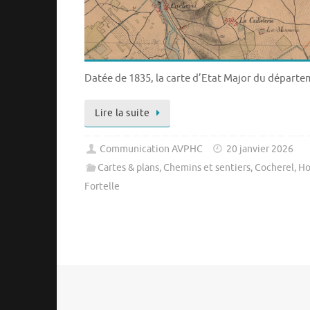
Datée de 1835, la carte d’Etat Major du départem
Lire la suite
Communication AVPHC
20 janvier 2026
Cartes & plans
,
Chemins et sentiers
,
Cocherel
,
Ho
Fortelle