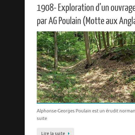
1908- Exploration d’un ouvrage 
par AG Poulain (Motte aux Angl
Alphonse-Georges Poulain est un érudit normand
suite
Lire la suite