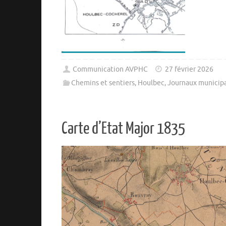
Communication AVPHC
27 février 2026
Chemins et sentiers
,
Houlbec
,
Journaux municip
Carte d’Etat Major 1835