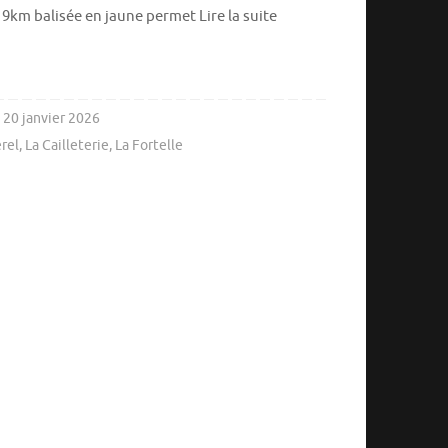
 9km balisée en jaune permet Lire la suite
20 janvier 2026
rel
,
La Cailleterie
,
La Fortelle