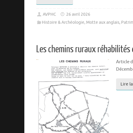
AVPHC
26 avril 2026
Histoire & Archéologie
,
Motte aux anglais
,
Patri
Les chemins ruraux réhabilités
Article 
Décembre
Lire l