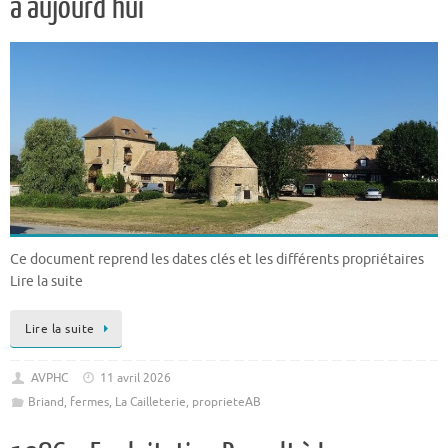
à aujourd’hui
Ce document reprend les dates clés et les différents propriétaires
Lire la suite
Lire la suite
AVPHC
11 avril 2026
Briand
,
fermes
,
La Cailleterie
,
proprieteAB