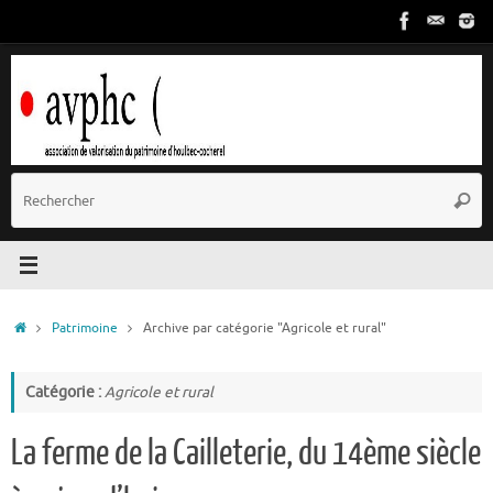
Passer
au
contenu
R
Reche
p
:
Accueil
Patrimoine
Archive par catégorie "Agricole et rural"
Catégorie :
Agricole et rural
La ferme de la Cailleterie, du 14ème siècle