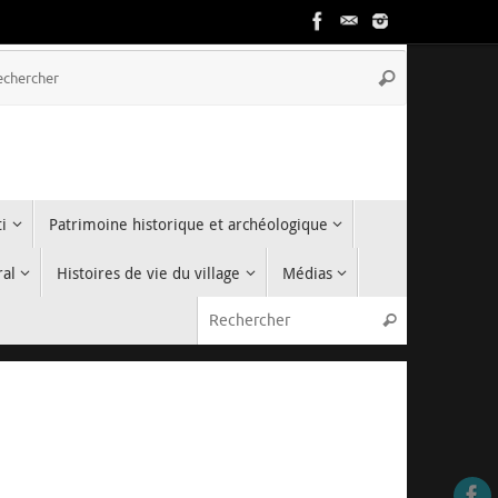
Recherche
Rechercher
pour
:
i
Patrimoine historique et archéologique
ral
Histoires de vie du village
Médias
Recherche p
Rechercher