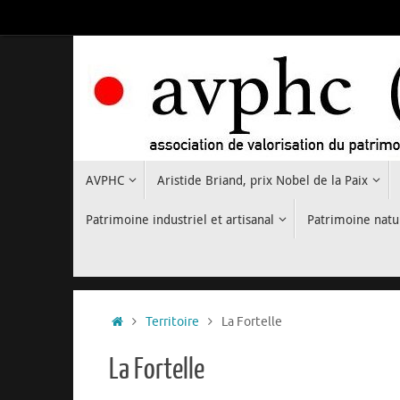
Passer
au
contenu
Passer
AVPHC
Aristide Briand, prix Nobel de la Paix
au
contenu
Patrimoine industriel et artisanal
Patrimoine natu
Accueil
Territoire
La Fortelle
La Fortelle