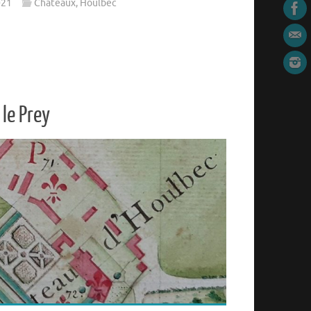
021
Chateaux
,
Houlbec
le Prey