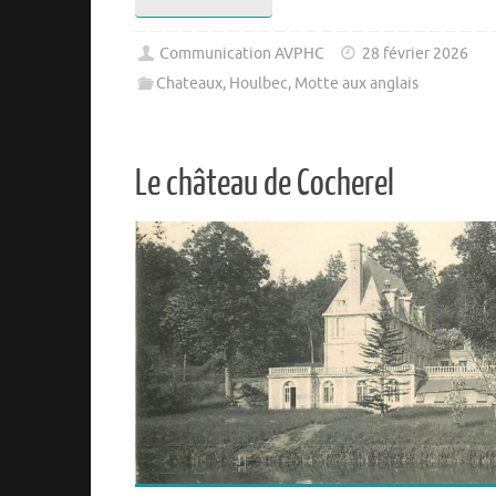
Communication AVPHC
28 février 2026
Chateaux
,
Houlbec
,
Motte aux anglais
Le château de Cocherel