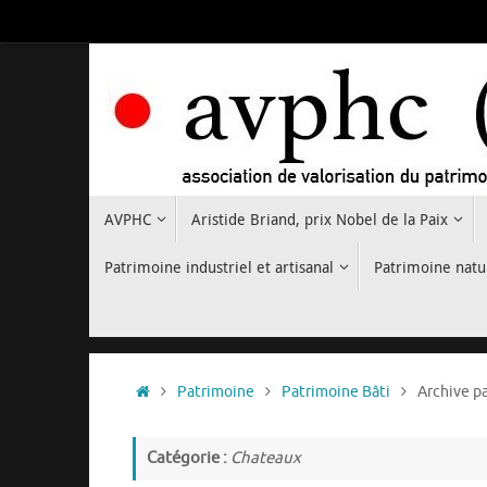
Passer
au
contenu
Passer
AVPHC
Aristide Briand, prix Nobel de la Paix
au
contenu
Patrimoine industriel et artisanal
Patrimoine natu
Accueil
Patrimoine
Patrimoine Bâti
Archive p
Catégorie :
Chateaux