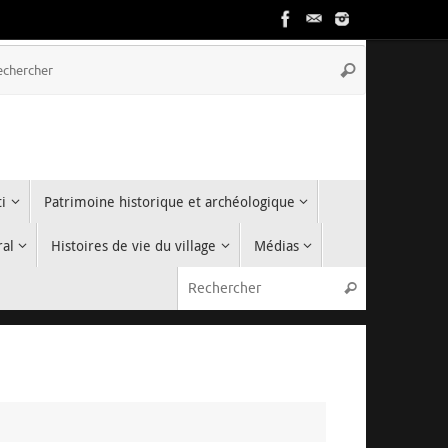
Recherche
Rechercher
pour
:
i
Patrimoine historique et archéologique
ral
Histoires de vie du village
Médias
Recherche p
Rechercher