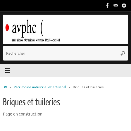
Passer
au
contenu
R
Reche
p
:
Accueil
Patrimoine industriel et artisanal
Briques et tuileries
Briques et tuileries
Page en construction