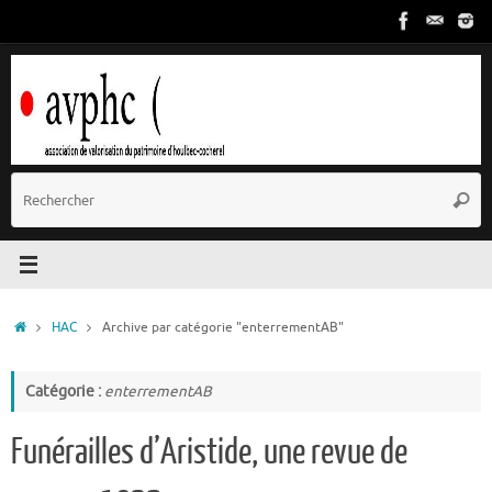
Passer
au
contenu
R
Reche
p
:
Accueil
HAC
Archive par catégorie "enterrementAB"
Catégorie :
enterrementAB
Funérailles d’Aristide, une revue de