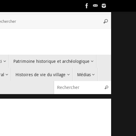
Recherche
Rechercher
pour
:
i
Patrimoine historique et archéologique
ral
Histoires de vie du village
Médias
Recherche p
Rechercher