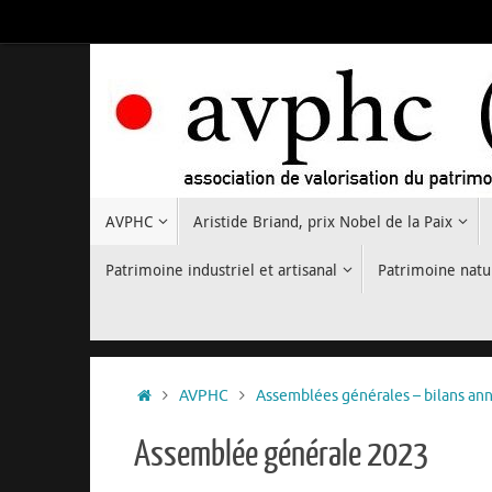
Passer
au
contenu
Passer
AVPHC
Aristide Briand, prix Nobel de la Paix
au
contenu
Patrimoine industriel et artisanal
Patrimoine natu
Accueil
AVPHC
Assemblées générales – bilans an
Assemblée générale 2023