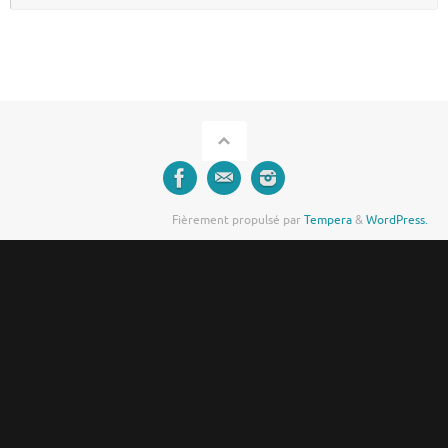
:
Fièrement propulsé par
Tempera
&
WordPress.