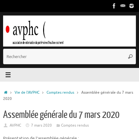
Passer
au
contenu
R
Reche
p
:
Accueil
Vie de l'AVPHC
Comptes rendus
Assemblée générale du 7 mars
2020
Assemblée générale du 7 mars 2020
AVPHC
7 mars 2020
Comptes rendus
Présentation de l’assemblée générale :