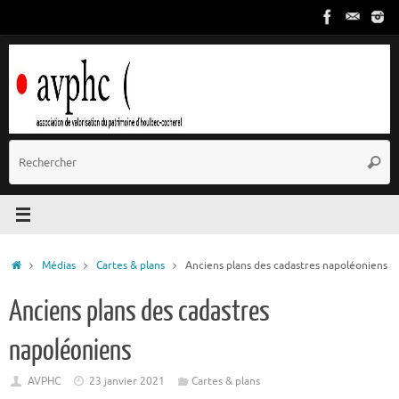
Passer
au
contenu
R
Reche
p
:
Accueil
Médias
Cartes & plans
Anciens plans des cadastres napoléoniens
Anciens plans des cadastres
napoléoniens
AVPHC
23 janvier 2021
Cartes & plans