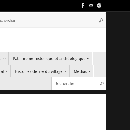
Recherche
Rechercher
pour
:
i
Patrimoine historique et archéologique
ral
Histoires de vie du village
Médias
Recherche p
Rechercher