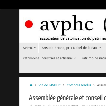
Passer
au
contenu
Passer
AVPHC
Aristide Briand, prix Nobel de la Paix
au
contenu
Patrimoine industriel et artisanal
Patrimoine natu
Accueil
Vie de l'AVPHC
Comptes rendus
Assem
Assemblée générale et conseil