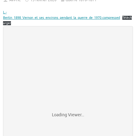
AVPHC
15 février 2026
Guerre 1870-1871
L.-
Bertin_1898_Vernon_et_ses_environs_pendant_la_guerre_de_1970.compressed
Téléch
arger
Loading Viewer...