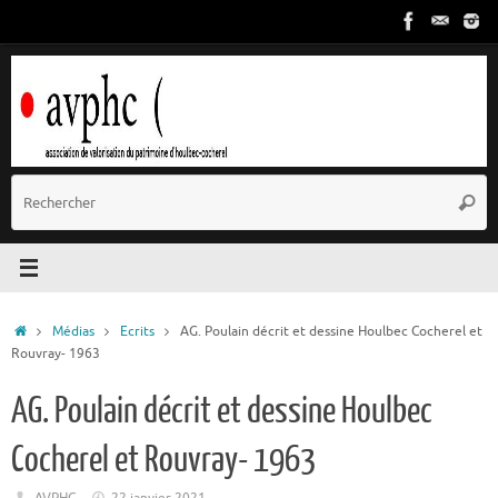
Passer
au
contenu
R
Reche
p
:
Accueil
Médias
Ecrits
AG. Poulain décrit et dessine Houlbec Cocherel et
Rouvray- 1963
AG. Poulain décrit et dessine Houlbec
Cocherel et Rouvray- 1963