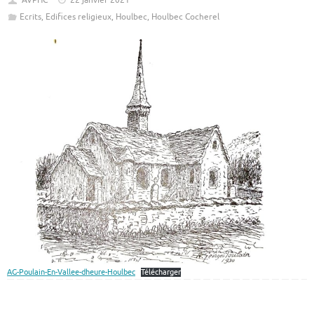
AVPHC
22 janvier 2021
Ecrits
,
Edifices religieux
,
Houlbec
,
Houlbec Cocherel
AG-Poulain-En-Vallee-dheure-Houlbec
Télécharger