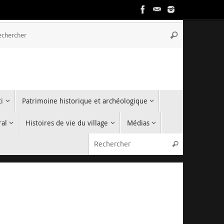
Recherche
Rechercher
pour
:
i
Patrimoine historique et archéologique
ral
Histoires de vie du village
Médias
Recherche p
Rechercher