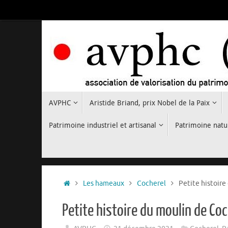
Passer
au
contenu
Passer
AVPHC
Aristide Briand, prix Nobel de la Paix
au
contenu
Patrimoine industriel et artisanal
Patrimoine natu
Accueil
Les hameaux
Cocherel
Petite histoire
Petite histoire du moulin de Co