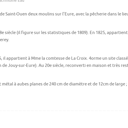
atrimoine Eau
de Saint-Ouen deux moulins sur l’Eure, avec la pêcherie dans le l
 siècle (il figure sur les statistiques de 1809). En 1825, appartient
serey.
 il appartient à Mme la comtesse de La Croix. 4orme un site classé M
e Jouy-sur-Eure). Au 20e siècle, reconverti en maison et très rest
t métal à aubes planes de 240 cm de diamètre et de 12cm de large 