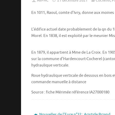
AVPHC
21 décembre 2021
Cocherel
,
P
En 1011, Raoul, comte d’Ivry, donne aux moines 
L’édifice actuel date probablement de la qn du 18e
Morel. En 1838, il est exploité par le meunier Mi
En 1879, il appartient à Mme de La Croix. En 1905,
sur la commune d’Hardencourt-Cocherel (canton d
hydraulique verticale.
Roue hydraulique verticale de dessous en bois e
commande manuelle à distance
Source : fiche Mérimée référence IA27000180
Nouvelles de l’Eure n°32 : Aristide Briand