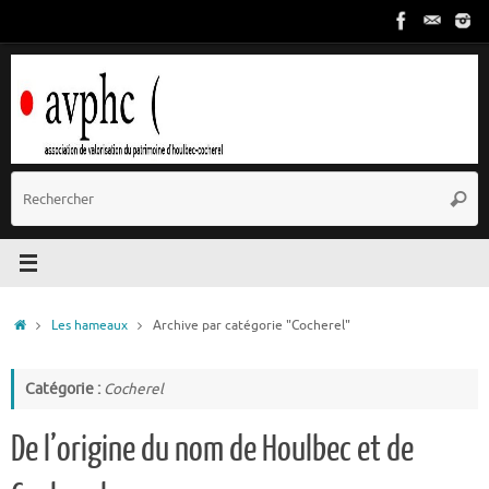
Passer
au
contenu
R
Reche
p
:
Accueil
Les hameaux
Archive par catégorie "Cocherel"
Catégorie :
Cocherel
De l’origine du nom de Houlbec et de