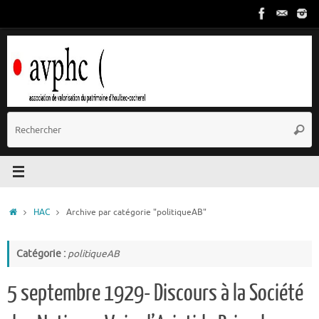
Passer
au
contenu
R
Reche
p
:
Accueil
HAC
Archive par catégorie "politiqueAB"
Catégorie :
politiqueAB
5 septembre 1929- Discours à la Société