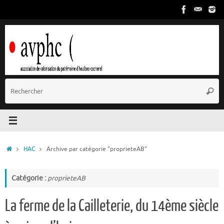
Passer
au
contenu
R
Reche
p
:
Accueil
HAC
Archive par catégorie "proprieteAB"
Catégorie :
proprieteAB
La ferme de la Cailleterie, du 14ème siècle