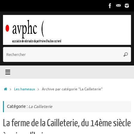
Passer
au
contenu
R
Reche
p
:
Accueil
Les hameaux
Archive par catégorie "La Cailleterie"
Catégorie :
La Cailleterie
La ferme de la Cailleterie, du 14ème siècle