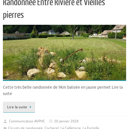
Randonnée Entre Rivière et Vieilles
pierres
Cette très belle randonnée de 9km balisée en jaune permet Lire la
suite
Lire la suite
Communication AVPHC
20 janvier 2026
Circuits de randonnée
,
Cocherel
,
La Cailleterie
,
La Fortelle