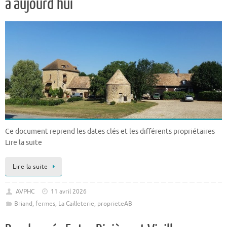
à aujourd’hui
Ce document reprend les dates clés et les différents propriétaires
Lire la suite
Lire la suite
AVPHC
11 avril 2026
Briand
,
fermes
,
La Cailleterie
,
proprieteAB