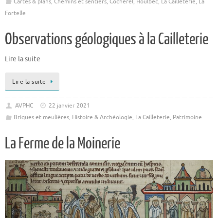
Cartes & plans
,
Chemins et sentiers
,
Cocherel
,
Houlbec
,
La Cailleterie
,
La
Fortelle
Observations géologiques à la Cailleterie
Lire la suite
Lire la suite
AVPHC
22 janvier 2021
Briques et meulières
,
Histoire & Archéologie
,
La Cailleterie
,
Patrimoine
La Ferme de la Moinerie