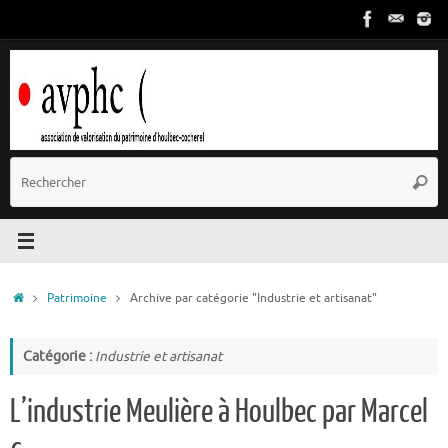
Passer
au
contenu
R
Reche
p
:
Accueil
Patrimoine
Archive par catégorie "Industrie et artisanat"
Catégorie :
Industrie et artisanat
L’industrie Meulière à Houlbec par Marcel