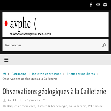
Passer
au
contenu
R
Reche
p
:
Accueil
Patrimoine
Industrie et artisanat
Briques et meulières
Observations géologiques à la Cailleterie
Observations géologiques à la Cailleterie
AVPHC
22 janvier 2021
Briques et meulières
,
Histoire & Archéologie
,
La Cailleterie
,
Patrimoine