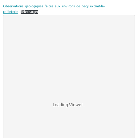
Observations_geologiques_faites_aux_environs_de_pacy_extrait-la-
cailleterie
Télécharger
Loading Viewer...