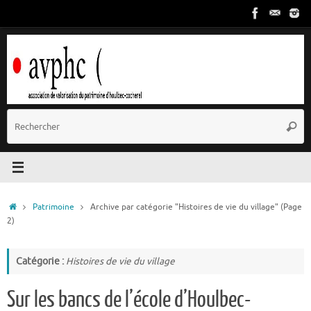
Passer
au
contenu
R
Reche
p
:
Accueil
Patrimoine
Archive par catégorie "Histoires de vie du village"
(Page
2)
Catégorie :
Histoires de vie du village
Sur les bancs de l’école d’Houlbec-