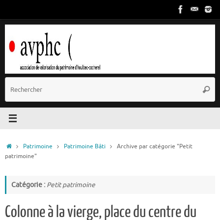
Passer
au
contenu
R
Reche
p
:
Accueil
Patrimoine
Patrimoine Bâti
Archive par catégorie "Petit
patrimoine"
Catégorie :
Petit patrimoine
Colonne à la vierge, place du centre du